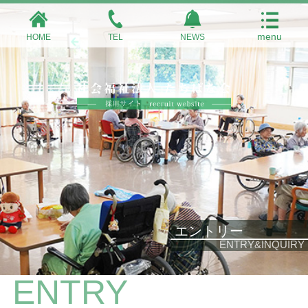
HOME
TEL
NEWS
エントリー
ENTRY&INQUIRY
ENTRY