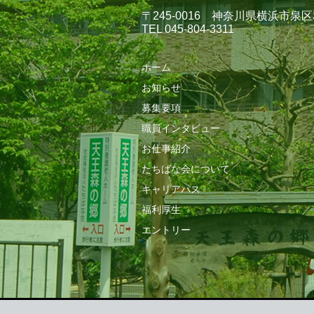
〒245-0016 神奈川県横浜市泉区
TEL 045-804-3311
ホーム
お知らせ
募集要項
職員インタビュー
お仕事紹介
たちばな会について
キャリアパス
福利厚生
エントリー