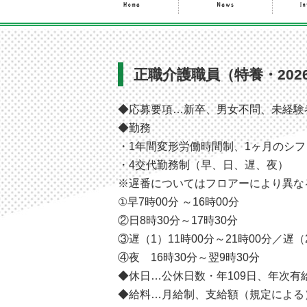
正職介護職員（特養・202
◆応募要項…新卒、男女不問、未経験
◆勤務
・1年間変形労働時間制、1ヶ月のシフ
・4交代勤務制（早、日、遅、夜）
※遅番についてはフロアーにより異な
①早7時00分 ～16時00分
②日8時30分～17時30分
③遅（1）11時00分～21時00分／遅（2
④夜 16時30分～翌9時30分
◆休日…公休日数・年109日、年次
◆給料…月給制、支給額（規定による