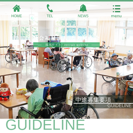
HOME
TEL
NEWS
中途募集要項
GUIDELINE
GUIDELINE