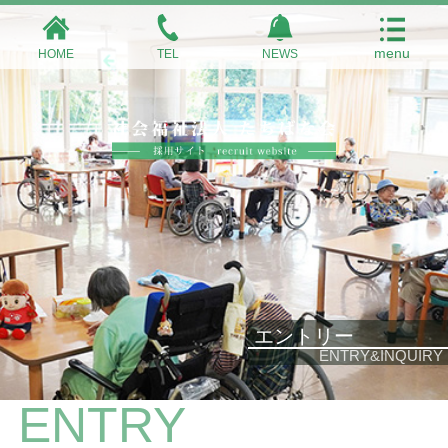
HOME
TEL
NEWS
エントリー
ENTRY&INQUIRY
ENTRY