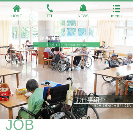
HOME
TEL
NEWS
お仕事紹介
JOB DISCRIPTION
JOB